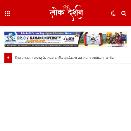
Menu
Switc
S
skin
fo
विश्व स्तनपान सप्ताह के राज्य स्तरीय कार्यक्रम का सफल आयोजन, छत्तीसगढ़ के प्रथम “मातृ दूध कोष (Mother Milk Bank)” की घोषणा……