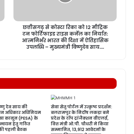
छत्तीसगढ़ से कोस्टा रिका को 12 मीट्रिक
टन फोर्टिफाइड राइस कर्नेल का निर्यात:
आत्मनिर्भर भारत की दिशा में ऐतिहासिक
उपलब्धि – मुख्यमंत्री विष्णुदेव साय….
िष्णु देव साय की
सेवा सेतु पोर्टल में उत्कृष्ट प्रदर्शन:
ें वन अधिकार अधिनियम
बलरामपुर के निर्दोष लकड़ा बने
ेसा कानून (PESA) के
प्रदेश के टॉप ट्रांजैक्शन वीएलई,
यान्वयन हेतु गठित
वित्त मंत्री ओ.पी. चौधरी ने किया
 की पहली बैठक
सम्मानित, 13,912 आवेदनों के