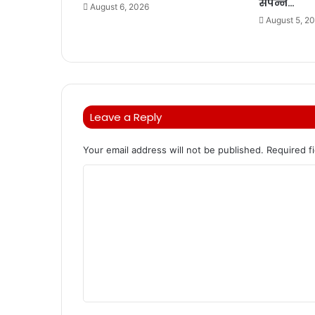
संपन्न…
August 6, 2026
August 5, 2
Leave a Reply
Your email address will not be published.
Required f
C
o
m
m
e
n
t