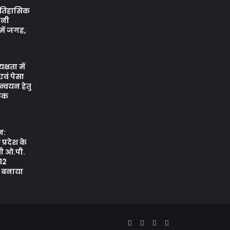
ं ऐतिहासिक
ीनी
ें जगह,
क्षता में
वं पेसा
न्वयन हेतु
ैठक
शन:
प्रदेश के
्री ओ.पी.
12
 बनाया
Facebook
Twitter
YouTube
Instagram
Whatsapp