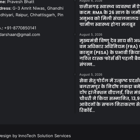
August 6, 2026
ame:
Pravesh Bhatt
छत्तीसगढ़ स्वास्थ्य व्यवस्था मे
dress:
G-3 Amrit Niwas, Ghandhi
कदम: RMA के 26 साल के जम
dhiyari, Raipur, Chhattisgarh, Pin
अनुभव को मिली संचालनालय म
ग्रामीण स्वास्थ्य होगा मजबूत
.:
+91-8770850141
kdarshaan@gmail.com
August 5, 2026
मुख्यमंत्री विष्णु देव साय की अध्य
वन अधिकार अधिनियम (FRA) ए
कानून (PESA) के प्रभावी क्रिया
गठित टास्क फोर्स की पहली ब
संपन्न…
August 5, 2026
सेवा सेतु पोर्टल में उत्कृष्ट प्रदर्
बलरामपुर के निर्दोष लकड़ा बने 
टॉप ट्रांजैक्शन वीएलई, वित्त मंत
चौधरी ने किया सम्मानित, 13,9
आवेदनों के सफल निराकरण से
रिकॉर्ड…
Design by
InnoTech Solution Services