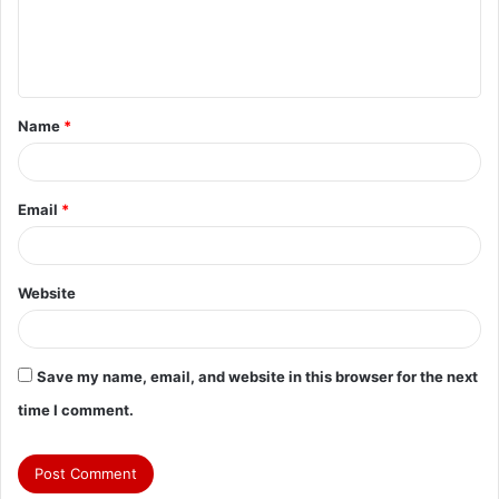
e
n
t
Name
*
*
Email
*
Website
Save my name, email, and website in this browser for the next
time I comment.