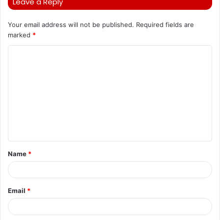
Leave a Reply
Your email address will not be published.
Required fields are
marked
*
C
o
m
m
e
n
t
Name
*
*
Email
*