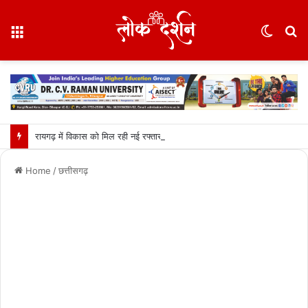
Menu
Switc
S
skin
fo
रायगढ़ में विकास को मिल रही नई रफ्तार, हर क्षेत्र में मजबूत हो रही सुविधाओं की नींव: वित्त मंत्री ओपी चौधरी……
Home
/
छत्तीसगढ़