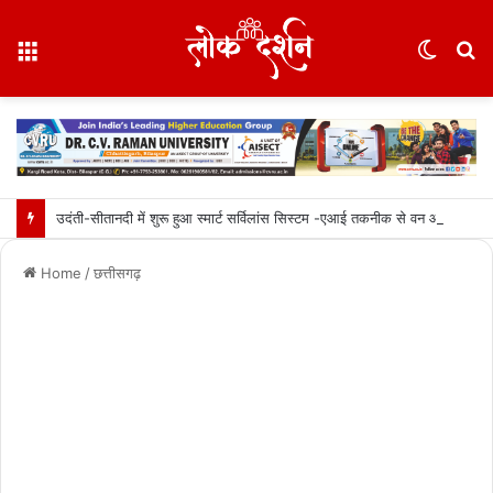
Menu
Switc
S
skin
fo
उदंती-सीतानदी में शुरू हुआ स्मार्ट सर्विलांस सिस्टम -एआई तकनीक से वन और वन्यजीवों की 24X7 निगरानी….
Home
/
छत्तीसगढ़