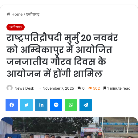
Home
/
छत्तीसगढ़
छत्तीसगढ़
राष्ट्रपतिद्रौपदी मुर्मु 20 नवबंर
को अम्बिकापुर में आयोजित
जनजातीय गौरव दिवस के
आयोजन में होंगी शामिल
News Desk
November 7, 2025
0
502
1 minute read
Facebook
Twitter
LinkedIn
Messenger
WhatsApp
Telegram