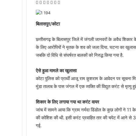
F
T
L
M
M
W
T
a
w
i
e
e
h
e
c
i
n
s
s
a
l
e
t
k
s
s
t
e
बिलासपुर/कोटा
b
t
e
e
e
s
g
o
e
d
n
n
A
r
छत्तीसगढ़ के बिलासपुर जिले में जंगली जानवरों के अवैध शिकार
o
r
I
g
g
p
a
के लिए आरोपियों ने मृतक के शव को जला दिया. घटना का खुलासा हो
k
n
e
e
p
m
r
r
जबकि दो विधि से संघर्षरत बालकों को निरुद्ध किया गया है.
ऐसे हुआ मामले का खुलासा
कोटा पुलिस को प्रार्थी आजू राम कुशराम के आवेदन पर सूचना म
मुंडा तालाब के पास जंगल में एक व्यक्ति की विद्युत करंट से मृत्य
शिकार के लिए लगाया गया था करंट वायर
जांच में सामने आया कि ग्राम नर्मदा डिंडोल के कुछ लोगों ने 
की कोशिश की थी. इसी करंट प्रवाहित तार की चपेट में आने से 35 
गई.