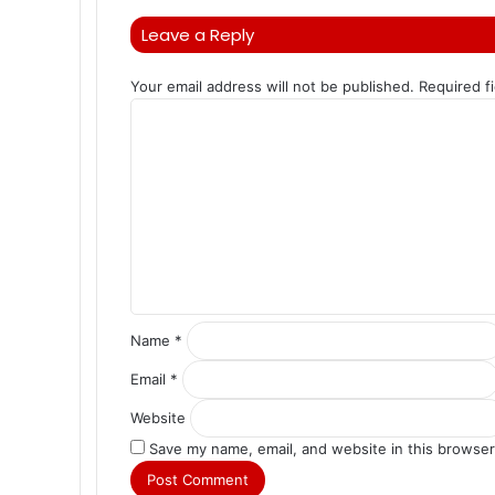
Leave a Reply
Your email address will not be published.
Required f
C
o
m
m
e
n
t
*
Name
*
Email
*
Website
Save my name, email, and website in this browser