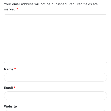
Your email address will not be published.
Required fields are
marked
*
C
o
m
m
e
n
t
Name
*
*
Email
*
Website