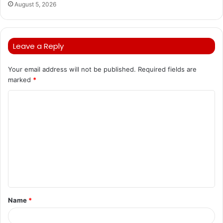
August 5, 2026
Leave a Reply
Your email address will not be published.
Required fields are
marked
*
C
o
m
m
e
n
t
Name
*
*