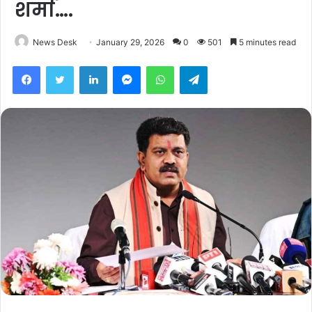
शर्मा….
News Desk
January 29, 2026
0
501
5 minutes read
Facebook
Twitter
LinkedIn
Messenger
WhatsApp
Telegram