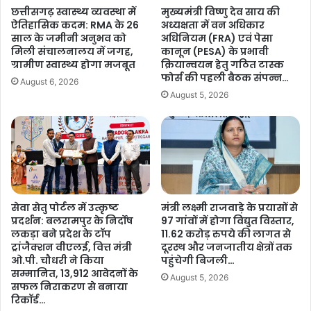
छत्तीसगढ़ स्वास्थ्य व्यवस्था में
मुख्यमंत्री विष्णु देव साय की
ऐतिहासिक कदम: RMA के 26
अध्यक्षता में वन अधिकार
साल के जमीनी अनुभव को
अधिनियम (FRA) एवं पेसा
मिली संचालनालय में जगह,
कानून (PESA) के प्रभावी
ग्रामीण स्वास्थ्य होगा मजबूत
क्रियान्वयन हेतु गठित टास्क
फोर्स की पहली बैठक संपन्न…
August 6, 2026
August 5, 2026
सेवा सेतु पोर्टल में उत्कृष्ट
मंत्री लक्ष्मी राजवाड़े के प्रयासों से
प्रदर्शन: बलरामपुर के निर्दोष
97 गांवों में होगा विद्युत विस्तार,
लकड़ा बने प्रदेश के टॉप
11.62 करोड़ रुपये की लागत से
ट्रांजैक्शन वीएलई, वित्त मंत्री
दूरस्थ और जनजातीय क्षेत्रों तक
ओ.पी. चौधरी ने किया
पहुंचेगी बिजली…
सम्मानित, 13,912 आवेदनों के
August 5, 2026
सफल निराकरण से बनाया
रिकॉर्ड…