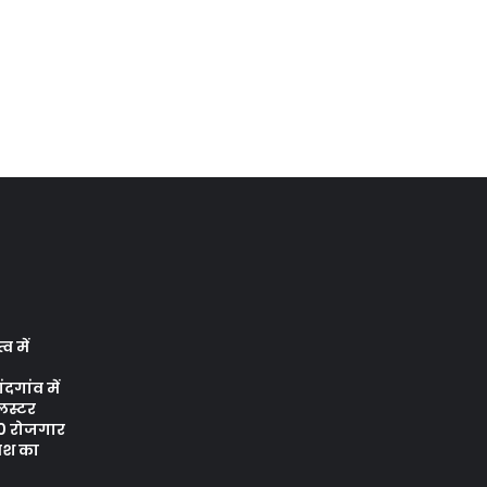
्व में
दगांव में
्लस्टर
00 रोजगार
वेश का