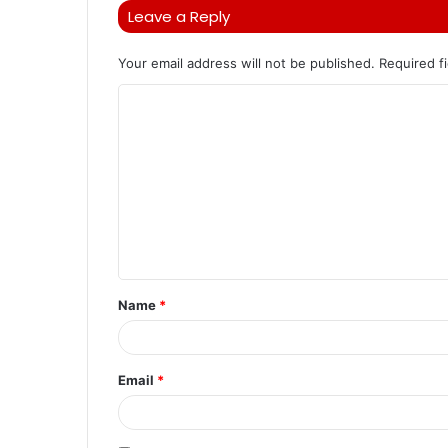
Leave a Reply
Your email address will not be published.
Required f
C
o
m
m
e
n
t
Name
*
*
Email
*