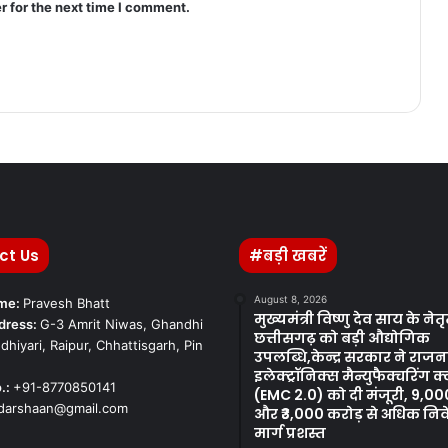
r for the next time I comment.
ct Us
#बड़ी खबरें
August 8, 2026
ame:
Pravesh Bhatt
मुख्यमंत्री विष्णु देव साय के नेतृत
dress:
G-3 Amrit Niwas, Ghandhi
छत्तीसगढ़ को बड़ी औद्योगिक
dhiyari, Raipur, Chhattisgarh, Pin
उपलब्धि,केन्द्र सरकार ने राजनां
इलेक्ट्रॉनिक्स मैन्युफैक्चरिंग क
.:
+91-8770850141
(EMC 2.0) को दी मंजूरी, 9,0
kdarshaan@gmail.com
और ₹3,000 करोड़ से अधिक नि
मार्ग प्रशस्त