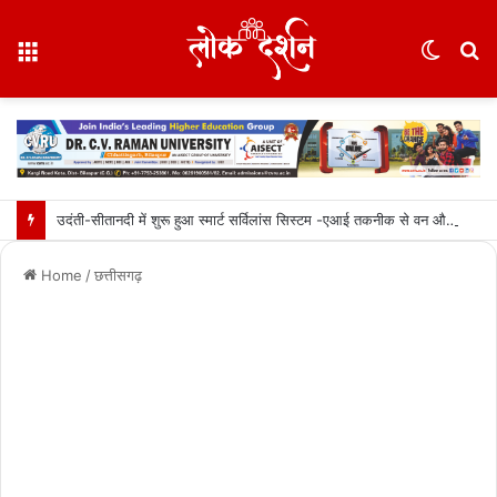
Menu
Switc
S
skin
fo
उदंती-सीतानदी में शुरू हुआ स्मार्ट सर्विलांस सिस्टम -एआई तकनीक से वन और वन्यजीवों की 24X7 निगरानी….
Home
/
छत्तीसगढ़