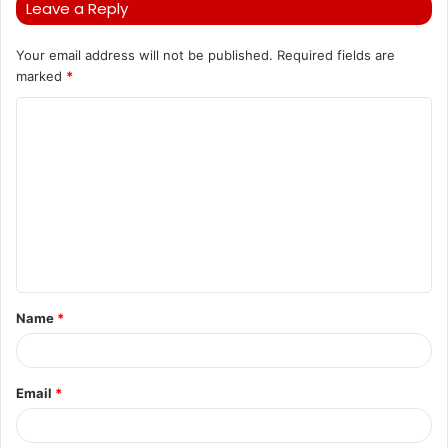
Leave a Reply
Your email address will not be published.
Required fields are
marked
*
C
o
m
m
e
n
t
Name
*
*
Email
*