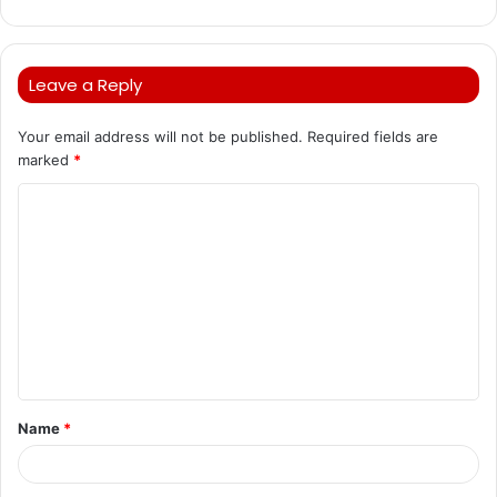
Leave a Reply
Your email address will not be published.
Required fields are
marked
*
C
o
m
m
e
n
t
Name
*
*