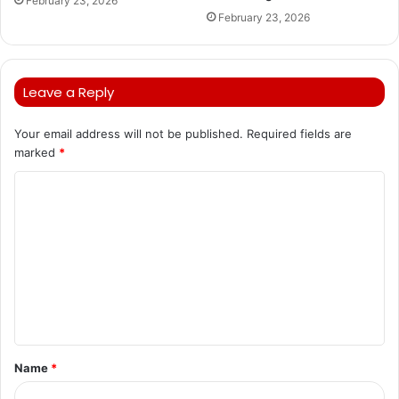
February 23, 2026
February 23, 2026
Leave a Reply
Your email address will not be published.
Required fields are
marked
*
C
o
m
m
e
n
t
Name
*
*