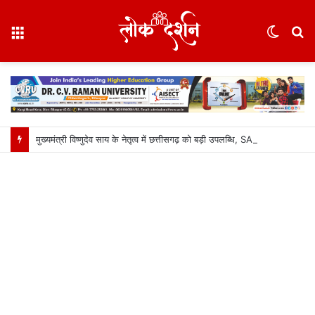
Menu
Switc
S
skin
fo
मुख्यमंत्री विष्णुदेव साय के नेतृत्व में छत्तीसगढ़ को बड़ी उपलब्धि, SASCI 2026-27 के तहत प्रोत्साहन राशि प्राप्त करने वाला देश का पहला राज्य बना छत्तीसगढ़….