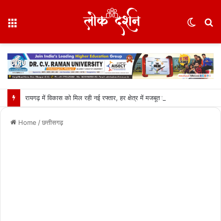
Menu
Switc
S
skin
fo
रायगढ़ में विकास को मिल रही नई रफ्तार, हर क्षेत्र में मजबूत हो रही सुविधाओं की नींव: वित्त मंत्री ओपी चौधरी……
Home
/
छत्तीसगढ़