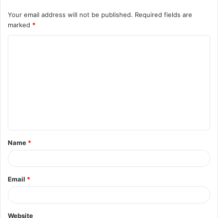
Your email address will not be published.
Required fields are
marked
*
C
o
m
m
e
n
t
Name
*
*
Email
*
Website