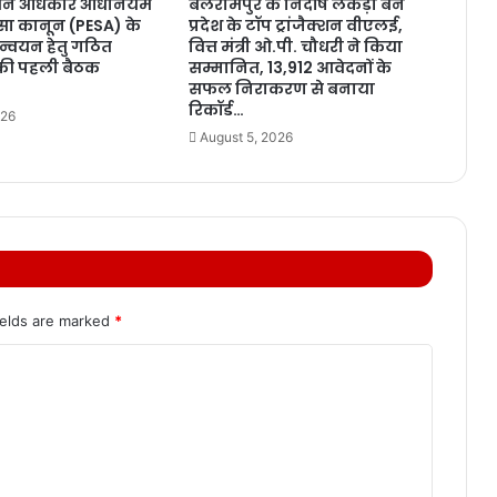
ें वन अधिकार अधिनियम
बलरामपुर के निर्दोष लकड़ा बने
ेसा कानून (PESA) के
प्रदेश के टॉप ट्रांजैक्शन वीएलई,
यान्वयन हेतु गठित
वित्त मंत्री ओ.पी. चौधरी ने किया
 की पहली बैठक
सम्मानित, 13,912 आवेदनों के
सफल निराकरण से बनाया
रिकॉर्ड…
026
August 5, 2026
ields are marked
*