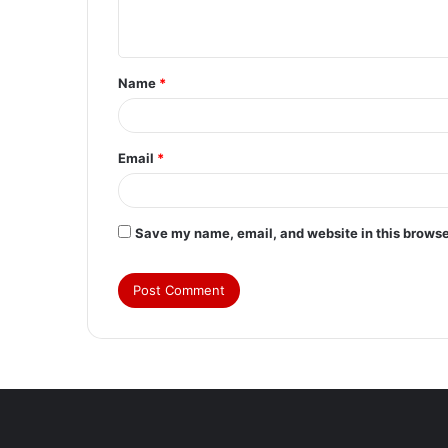
n
t
Name
*
*
Email
*
Save my name, email, and website in this browse