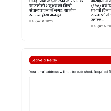
ऐतिहासिक कदम: RMA के 26 साल
अध्यक्षता म
के जमीनी अनुभव को मिली
(FRA) एवं प
संचालनालय में जगह, ग्रामीण
प्रभावी क्रि
स्वास्थ्य होगा मजबूत
टास्क फोर्स
संपन्न…
August 6, 2026
August 5, 2
Leave a Reply
Your email address will not be published.
Required f
C
o
m
m
e