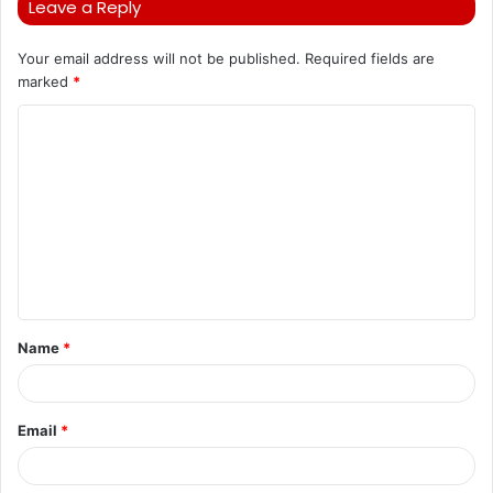
Leave a Reply
Your email address will not be published.
Required fields are
marked
*
C
o
m
m
e
n
t
Name
*
*
Email
*