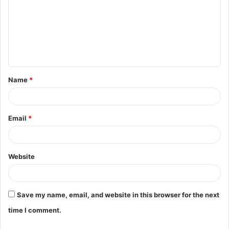
m
m
e
n
t
Name
*
*
Email
*
Website
Save my name, email, and website in this browser for the next
time I comment.