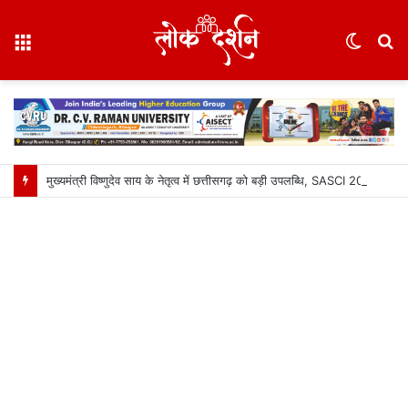
Menu
Switc
S
skin
fo
मुख्यमंत्री विष्णुदेव साय के नेतृत्व में छत्तीसगढ़ को बड़ी उपलब्धि, SASCI 2026-27 के तहत प्रोत्साहन राशि प्राप्त करने वाला देश का पहला राज्य बना छत्तीसगढ़….