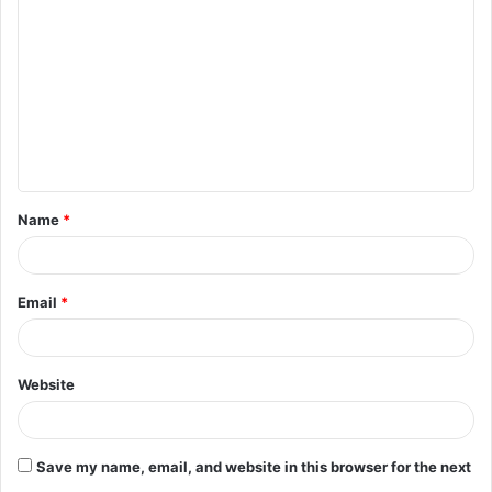
o
m
m
e
n
t
Name
*
*
Email
*
Website
Save my name, email, and website in this browser for the next