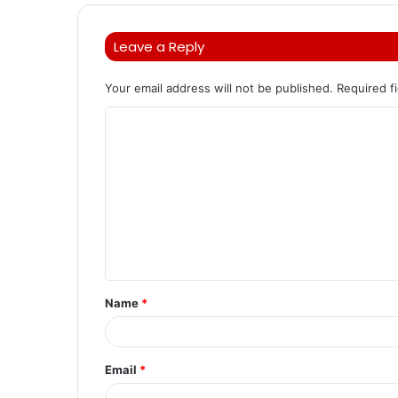
Leave a Reply
Your email address will not be published.
Required f
C
o
m
m
e
n
t
Name
*
*
Email
*