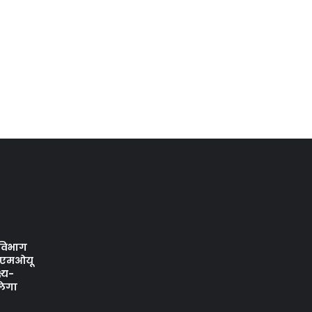
 विभाग
 एमओयू
्य-
लेगा