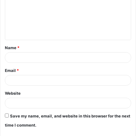
m
m
e
n
t
Name
*
*
Email
*
Website
Save my name, email, and website in this browser for the next
time I comment.