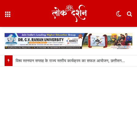
Menu
Switc
S
skin
fo
विश्व स्तनपान सप्ताह के राज्य स्तरीय कार्यक्रम का सफल आयोजन, छत्तीसगढ़ के प्रथम “मातृ दूध कोष (Mother Milk Bank)” की घोषणा……