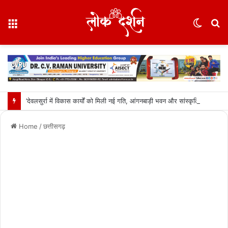
Menu
Switc
S
skin
fo
’देवलसुर्रा में विकास कार्यों को मिली नई गति, आंगनबाड़ी भवन और सांस्कृतिक मंच का हुआ भूमिपूजन’: वित्त मंत्री ओपी चौधरी….
Home
/
छत्तीसगढ़