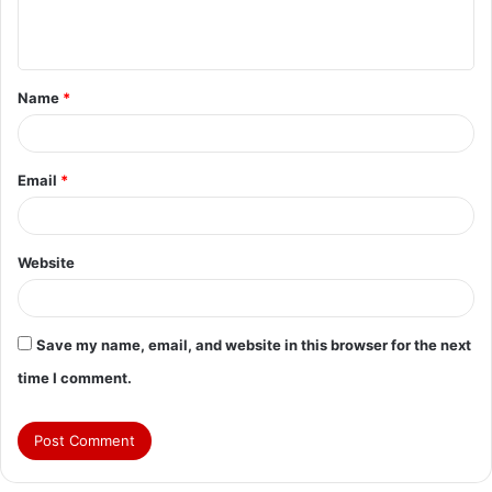
e
n
t
Name
*
*
Email
*
Website
Save my name, email, and website in this browser for the next
time I comment.