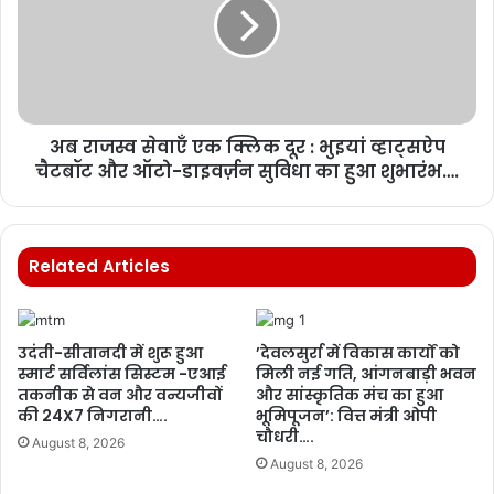
अब राजस्व सेवाएँ एक क्लिक दूर : भुइयां व्हाट्सऐप
चैटबॉट और ऑटो-डाइवर्ज़न सुविधा का हुआ शुभारंभ….
Related Articles
उदंती-सीतानदी में शुरू हुआ
’देवलसुर्रा में विकास कार्यों को
स्मार्ट सर्विलांस सिस्टम -एआई
मिली नई गति, आंगनबाड़ी भवन
तकनीक से वन और वन्यजीवों
और सांस्कृतिक मंच का हुआ
की 24X7 निगरानी….
भूमिपूजन’: वित्त मंत्री ओपी
चौधरी….
August 8, 2026
August 8, 2026