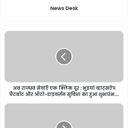
News Desk
अब राजस्व सेवाएँ एक क्लिक दूर : भुइयां व्हाट्सऐप
चैटबॉट और ऑटो-डाइवर्ज़न सुविधा का हुआ शुभारंभ….