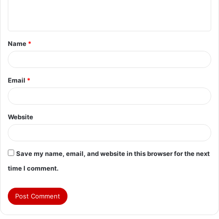
e
n
t
Name
*
*
Email
*
Website
Save my name, email, and website in this browser for the next
time I comment.