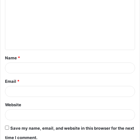
o
m
m
e
n
t
Name
*
*
Email
*
Website
Save my name, email, and website in this browser for the next
time I comment.