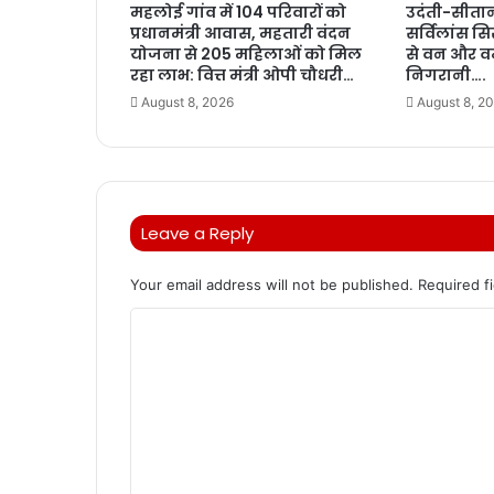
महलोई गांव में 104 परिवारों को
उदंती-सीतानदी
प्रधानमंत्री आवास, महतारी वंदन
सर्विलांस 
योजना से 205 महिलाओं को मिल
से वन और व
रहा लाभ: वित्त मंत्री ओपी चौधरी…
निगरानी….
August 8, 2026
August 8, 2
Leave a Reply
Your email address will not be published.
Required f
C
o
m
m
e
n