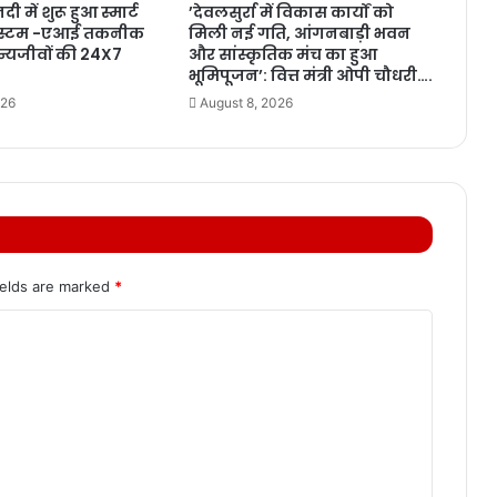
 में शुरू हुआ स्मार्ट
’देवलसुर्रा में विकास कार्यों को
सिस्टम -एआई तकनीक
मिली नई गति, आंगनबाड़ी भवन
न्यजीवों की 24X7
और सांस्कृतिक मंच का हुआ
भूमिपूजन’: वित्त मंत्री ओपी चौधरी….
026
August 8, 2026
ields are marked
*