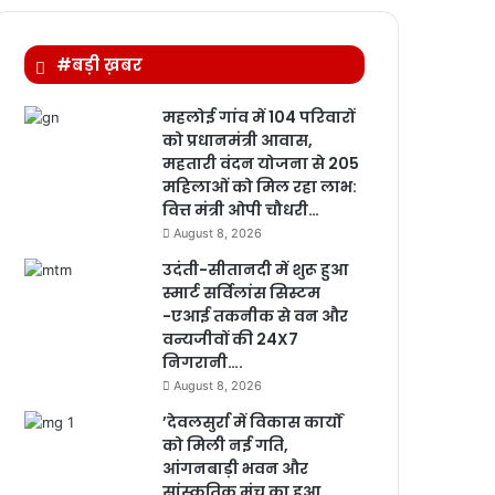
#बड़ी ख़बर
महलोई गांव में 104 परिवारों
को प्रधानमंत्री आवास,
महतारी वंदन योजना से 205
महिलाओं को मिल रहा लाभ:
वित्त मंत्री ओपी चौधरी…
August 8, 2026
उदंती-सीतानदी में शुरू हुआ
स्मार्ट सर्विलांस सिस्टम
-एआई तकनीक से वन और
वन्यजीवों की 24X7
निगरानी….
August 8, 2026
’देवलसुर्रा में विकास कार्यों
को मिली नई गति,
आंगनबाड़ी भवन और
सांस्कृतिक मंच का हुआ