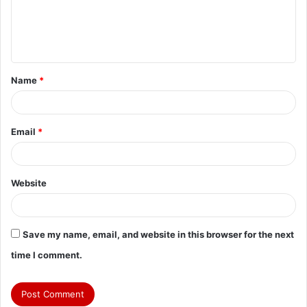
m
e
n
t
Name
*
*
Email
*
Website
Save my name, email, and website in this browser for the next
time I comment.