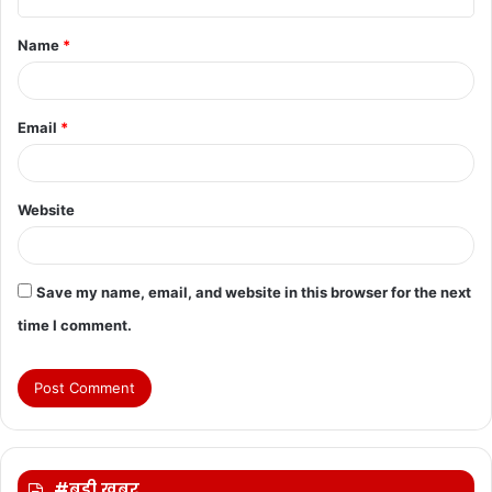
t
Name
*
*
Email
*
Website
Save my name, email, and website in this browser for the next
time I comment.
#बड़ी ख़बर