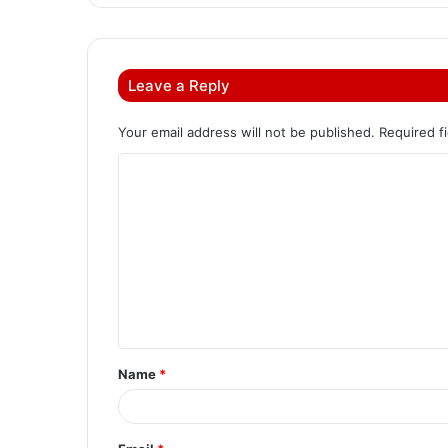
Leave a Reply
Your email address will not be published.
Required f
C
o
m
m
e
n
t
Name
*
*