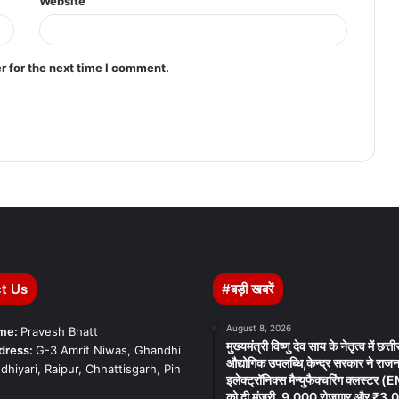
Website
r for the next time I comment.
t Us
#बड़ी खबरें
August 8, 2026
ame:
Pravesh Bhatt
मुख्यमंत्री विष्णु देव साय के नेतृत्व में छत्
dress:
G-3 Amrit Niwas, Ghandhi
औद्योगिक उपलब्धि,केन्द्र सरकार ने राजनां
dhiyari, Raipur, Chhattisgarh, Pin
इलेक्ट्रॉनिक्स मैन्युफैक्चरिंग क्लस्टर
को दी मंजूरी, 9,000 रोजगार और ₹3,0