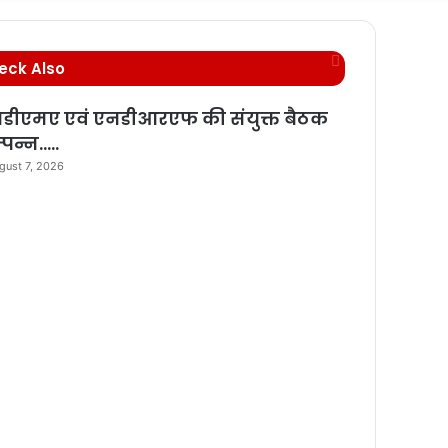
for
C
eck Also
l
o
डीएमए एवं एनडीआरएफ की संयुक्त बैठक
s
्पन्न…..
e
gust 7, 2026