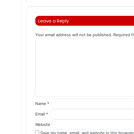
Leave a Reply
Your email address will not be published.
Required f
C
o
m
m
e
n
t
*
Name
*
Email
*
Website
Save my name, email, and website in this browser