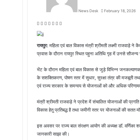
News Desk
February 18, 2026
F
T
L
M
M
W
T
a
w
i
e
e
h
e
c
i
n
s
s
a
l
e
t
k
s
s
t
e
रायपुर:
महिला एवं बाल विकास मंत्री श्रीमती लक्ष्मी राजवाड़े ने क
b
t
e
e
e
s
g
प्रवास के दौरान रायपुर स्थित पहुना अतिथि गृह में उनसे सौजन्य
o
e
d
n
n
A
r
o
r
I
g
g
p
a
भेंट के दौरान महिला एवं बाल विकास से जुड़े विभिन्न जनकल्याणकार
k
n
e
e
p
m
r
r
के सशक्तिकरण, पोषण स्तर में सुधार, सुरक्षा तंत्र की मजबूती त
एवं राज्य सरकार के समन्वय से योजनाओं को और अधिक परिणाम
मंत्री श्रीमती राजवाड़े ने प्रदेश में संचालित योजनाओं की प्रगत
विकास हेतु प्रतिबद्ध है तथा जमीनी स्तर पर योजनाओं की सतत मॉ
इस अवसर पर राज्य बाल संरक्षण आयोग की अध्यक्ष डॉ. वर्णिका शर्मा
जानकारी साझा की।