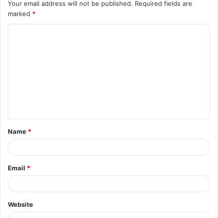
Your email address will not be published.
Required fields are
marked
*
C
o
m
m
e
n
t
Name
*
*
Email
*
Website