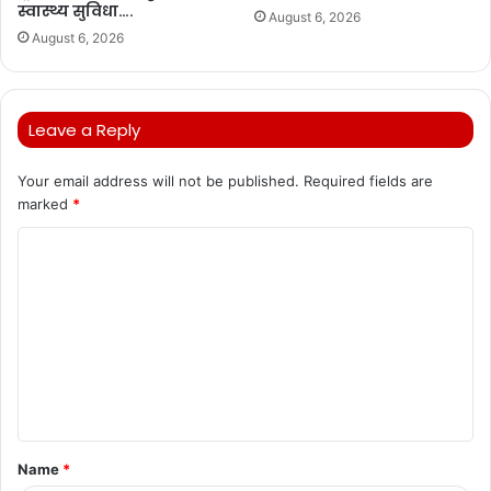
स्वास्थ्य सुविधा….
August 6, 2026
August 6, 2026
Leave a Reply
Your email address will not be published.
Required fields are
marked
*
C
o
m
m
e
n
t
Name
*
*