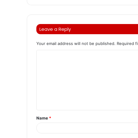
Leave a Reply
Your email address will not be published.
Required f
C
o
m
m
e
n
t
Name
*
*