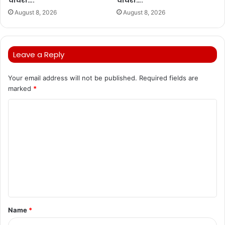
चौधरी….
चौधरी….
August 8, 2026
August 8, 2026
Leave a Reply
Your email address will not be published.
Required fields are
marked
*
C
o
m
m
e
n
t
Name
*
*