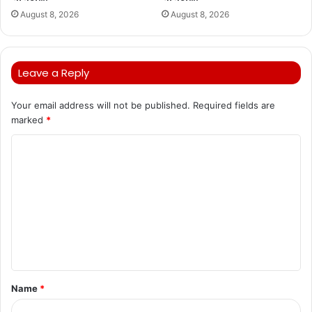
August 8, 2026
August 8, 2026
Leave a Reply
Your email address will not be published.
Required fields are
marked
*
C
o
m
m
e
n
t
Name
*
*