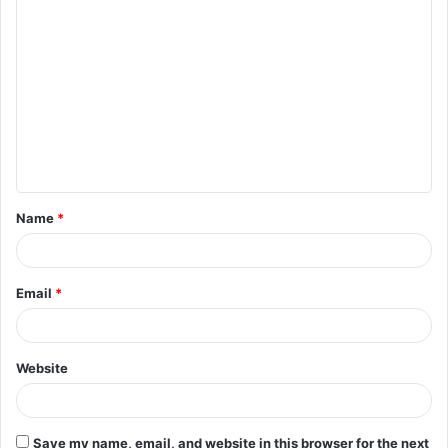
C
o
m
m
e
n
t
Name
*
*
Email
*
Website
Save my name, email, and website in this browser for the next