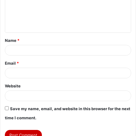
m
e
n
t
Name
*
*
Email
*
Website
Save my name, email, and website in this browser for the next
time I comment.