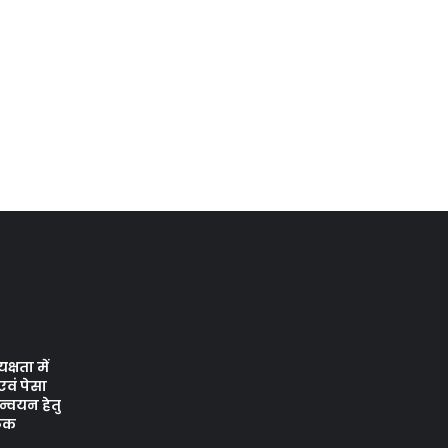
क्षता में
वं पेसा
न्वयन हेतु
ैठक