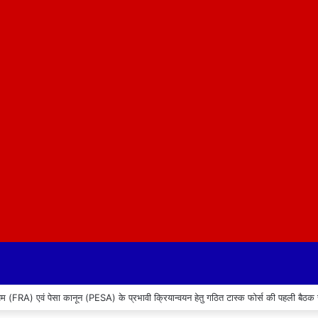
िनियम (FRA) एवं पेसा कानून (PESA) के प्रभावी क्रियान्वयन हेतु गठित टास्क फोर्स की पहली बैठक