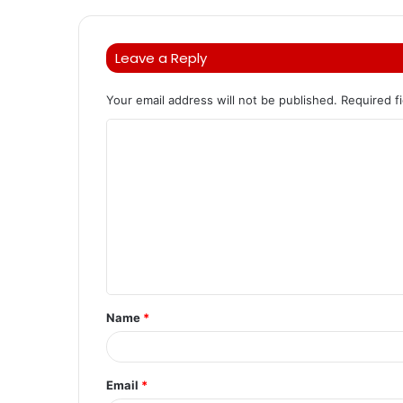
Leave a Reply
Your email address will not be published.
Required f
C
o
m
m
e
n
t
Name
*
*
Email
*