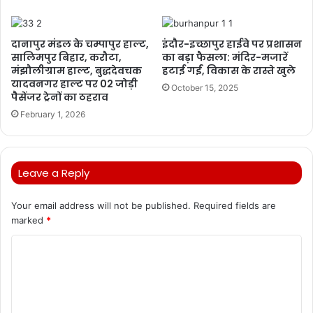
दानापुर मंडल के चम्पापुर हाल्ट,
इंदौर-इच्छापुर हाईवे पर प्रशासन
सालिमपुर बिहार, करौटा,
का बड़ा फैसला: मंदिर-मजारें
मंझौलीग्राम हाल्ट, बुद्धदेवचक
हटाई गईं, विकास के रास्ते खुले
यादवनगर हाल्ट पर 02 जोड़ी
October 15, 2025
पैसेंजर ट्रेनों का ठहराव
February 1, 2026
Leave a Reply
Your email address will not be published.
Required fields are
marked
*
C
o
m
m