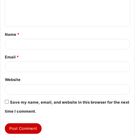
e
n
t
Name
*
*
Email
*
Website
Save my name, email, and website in this browser for the next
time I comment.