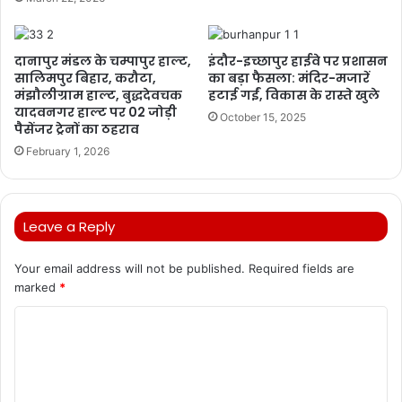
दानापुर मंडल के चम्पापुर हाल्ट,
इंदौर-इच्छापुर हाईवे पर प्रशासन
सालिमपुर बिहार, करौटा,
का बड़ा फैसला: मंदिर-मजारें
मंझौलीग्राम हाल्ट, बुद्धदेवचक
हटाई गईं, विकास के रास्ते खुले
यादवनगर हाल्ट पर 02 जोड़ी
October 15, 2025
पैसेंजर ट्रेनों का ठहराव
February 1, 2026
Leave a Reply
Your email address will not be published.
Required fields are
marked
*
C
o
m
m