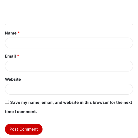
e
n
t
Name
*
*
Email
*
Website
Save my name, email, and website in this browser for the next
time I comment.