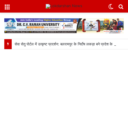
Menu
Switc
S
skin
fo
सेवा सेतु पोर्टल में उत्कृष्ट प्रदर्शन: बलरामपुर के निर्दोष लकड़ा बने प्रदेश के टॉप ट्रांजैक्शन वीएलई, वित्त मंत्री ओ.पी. चौधरी ने किया सम्मानित, 13,912 आवेदनों के सफल निराकरण से बनाया रिकॉर्ड…