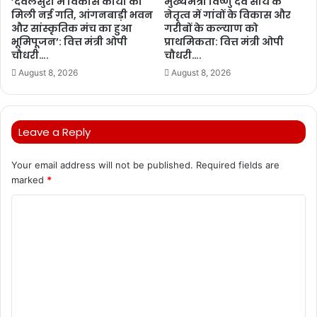
’देवलसुर्रा में विकास कार्यों को
मुख्यमंत्री विष्णु देव साय के
मिली नई गति, आंगनबाड़ी भवन
नेतृत्व में गांवों के विकास और
और सांस्कृतिक मंच का हुआ
गरीबों के कल्याण को
भूमिपूजन’: वित्त मंत्री ओपी
प्राथमिकता: वित्त मंत्री ओपी
चौधरी….
चौधरी….
August 8, 2026
August 8, 2026
Leave a Reply
Your email address will not be published.
Required fields are
marked
*
C
o
m
m
e
n