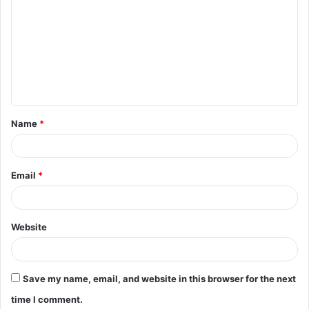
o
m
m
e
n
t
Name
*
*
Email
*
Website
Save my name, email, and website in this browser for the next
time I comment.