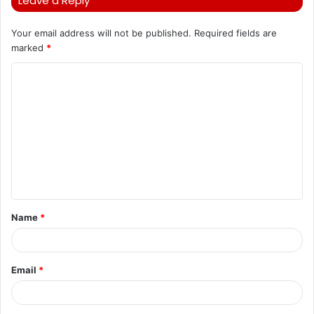
Leave a Reply
Your email address will not be published.
Required fields are
marked
*
C
o
m
m
e
n
t
Name
*
*
Email
*