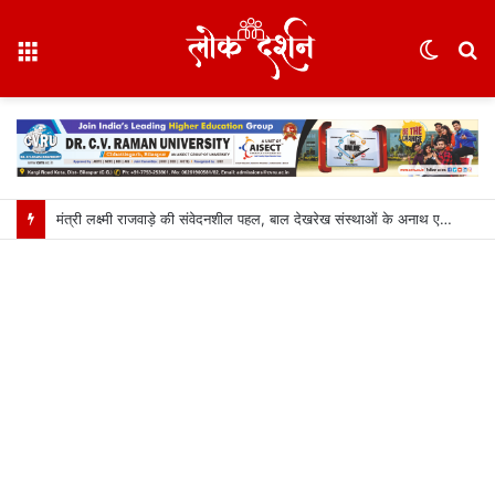
Menu
Switc
S
skin
fo
मंत्री लक्ष्मी राजवाड़े की संवेदनशील पहल, बाल देखरेख संस्थाओं के अनाथ एवं निराश्रित बच्चों को कौशल, प्रशिक्षण और रोजगार से जोड़ने बैंकिंग और सामाजिक संस्थाओं का साझा प्रयास….