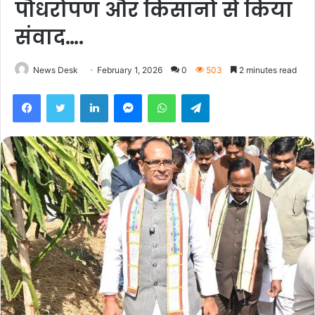
पौधरोपण और किसानो से किया
संवाद….
News Desk
February 1, 2026
0
503
2 minutes read
Facebook
Twitter
LinkedIn
Messenger
WhatsApp
Telegram