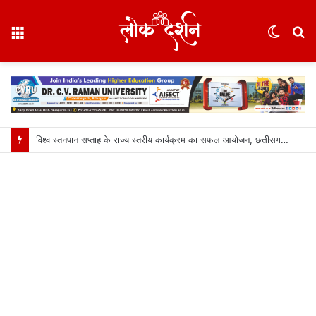
Menu
Switc
S
skin
fo
विश्व स्तनपान सप्ताह के राज्य स्तरीय कार्यक्रम का सफल आयोजन, छत्तीसगढ़ के प्रथम “मातृ दूध कोष (Mother Milk Bank)” की घोषणा……