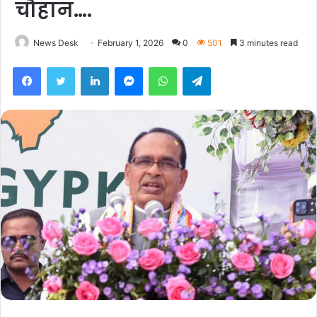
चौहान….
News Desk
February 1, 2026
0
501
3 minutes read
Facebook
Twitter
LinkedIn
Messenger
WhatsApp
Telegram