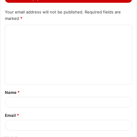
Your email address will not be published.
Required fields are
marked
*
C
o
m
m
e
n
t
Name
*
*
Email
*