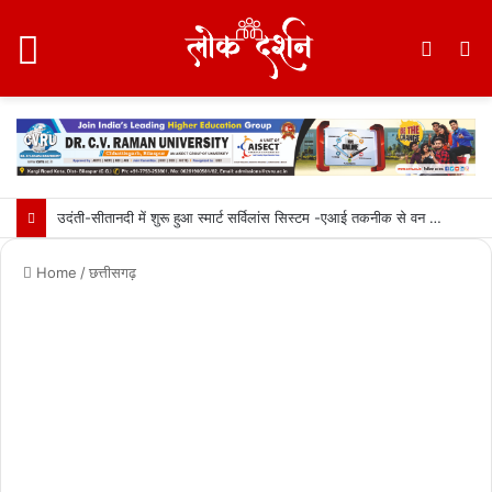
Menu
Switc
S
skin
fo
उदंती-सीतानदी में शुरू हुआ स्मार्ट सर्विलांस सिस्टम -एआई तकनीक से वन और वन्यजीवों की 24X7 निगरानी….
Home
/
छत्तीसगढ़