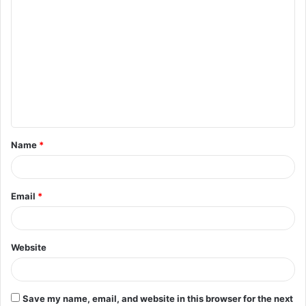
C
o
m
m
e
n
t
Name
*
*
Email
*
Website
Save my name, email, and website in this browser for the next