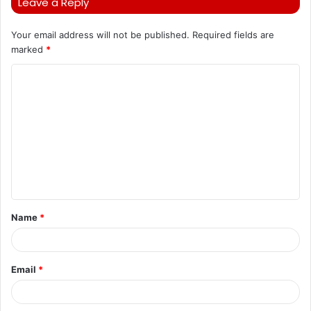
Leave a Reply
Your email address will not be published.
Required fields are
marked
*
C
o
m
m
e
n
t
Name
*
*
Email
*