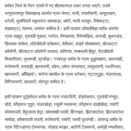
कांकेर जिले के जिन ग्रामों में नए बीएसएनएल टावर लगाए जाएंगे, उसमें
भानुप्रतापपुर विकाखण्ड अंतर्गत ग्राम जेपरा, परवी, पण्डरीपानी, आसुलखार,
धनेली, धुतापिपली स्कूलपारा आमाकड़ा, खोर्रा, परवी जलहूर, पिचेकट्टा,
शाहकट्टा, तेलम्मा, उत्तमार शामिल है। इसी प्रकार कोयलीबेड़ा ब्लॉक अंतर्गत
ग्राम तड़हूर, मुरावंडी मुंडला, नवगेल, पिण्डकसा, पित्तेभोड़िया, अंजाडी, बुधानडंड,
छिंदपाल संतोला, छोटेबोदेली प्रोहपारा, देवीपारा, कड़मे सोडवापारा, खैरकट्टा
कॉलोनी, खैरकट्टा कॉलोनी उजाला, कोयेगांव, माचपल्ली हिदूर, मेटाबोदेली
शिकारीपारा, मुरावण्डी, मुरडोंडा। नरहरपुर ब्लॉक के ग्राम डुडुमबहारा, खदरवाही,
मर्रामपानी, मारवाड़ी, बहनापानी, दबेना, दबेना जंगलपारा, मासुलपानी, पथर्रीनाला,
बहनापानी, आँखिहर्रा। सरोना तहसील के ग्राम धनेसरा, गट्टागुडुम, मंडरादरहा,
तिरियरपानी, खल्लारी, सोनपुर शामिल है।
इसी प्रकार दुर्गूकोंदल ब्लॉक के ग्राम भंडारडिगी, दोड़देकादर, गुरावंडी मंगहूर,
डोडे, कोंड्रूज गुदूम, पाउरखेड़ा, रसुली नलकसा, कोंड्रूज डंडईखेड़ा, पचांगी
कोसपराली, हैपुरकसा हेपुर, हामतवाही पलवी, हिंगनझर, झिटकाटोला, झिटकाटोला
तामोडा, कोसपराली पराली, मर्रामपानी, पचांगी, पलवी घुरवण्डी। अंतागढ़ ब्लॉक के
ग्राम गेटिनडांगरा टेमरूगांव, जोडांड बगझर, बदरेंगी टेकापानी, अमोड़ी पण्डरीपारा,