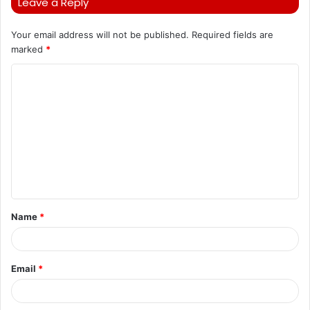
Leave a Reply
Your email address will not be published.
Required fields are
marked
*
C
o
m
m
e
n
t
Name
*
*
Email
*