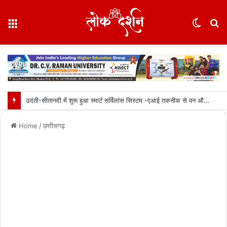
Menu
Switc
S
skin
fo
उदंती-सीतानदी में शुरू हुआ स्मार्ट सर्विलांस सिस्टम -एआई तकनीक से वन और वन्यजीवों की 24X7 निगरानी….
Home
/
छत्तीसगढ़