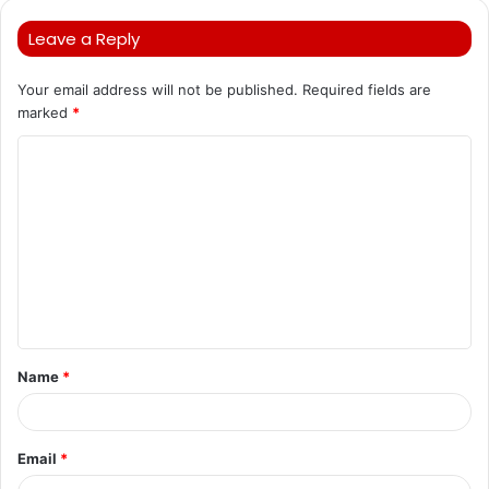
Leave a Reply
Your email address will not be published.
Required fields are
marked
*
C
o
m
m
e
n
t
Name
*
*
Email
*