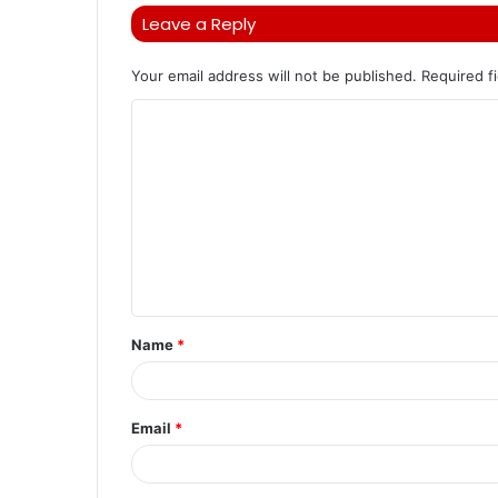
Leave a Reply
Your email address will not be published.
Required f
C
o
m
m
e
n
t
Name
*
*
Email
*